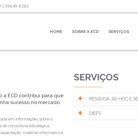
11) 99649-8383
ervice.com.br
HOME
SOBRE A ECD
SERVIÇOS
SERVIÇOS
 a ECD contribui para que
PESQUISA: AD HOC E SE
tenha sucesso no mercado
DIEFS
zada em informações sobre o
 de consultoria estratégica,
capacitação, material informativo e