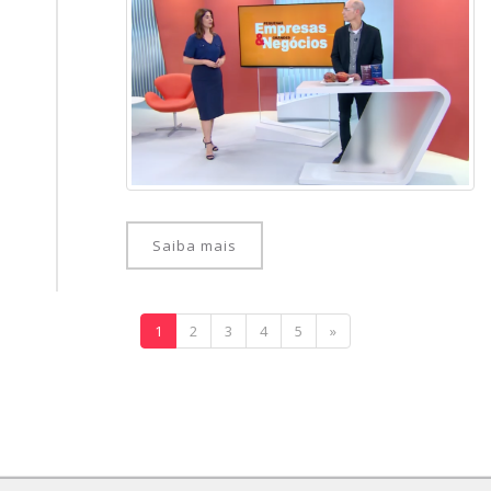
Saiba mais
1
2
3
4
5
»